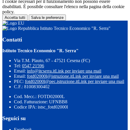
I cookie necessari per il funzionamento non possono essere
disabilitati. È possibile consultare l'elenco nella pagina della cookie
policy.
Accetta tutti
Salva le preferenze
Istituto Tecnico Economico "R. Serra"
Contatti
Istituto Tecnico Economico "R. Serra"
Via T.M. Plauto, 67 - 47521 Cesena (FC)
Tel:
0547 21596
Email:
info@itcserra.it
Link per inviare una mail
Email:
fotd02000l@istruzione.it
Link per inviare una mail
PEC:
fotd02000l@pec.istruzione.it
Link per inviare una mail
C.F.: 81008300402
Cod. Mecc.: FOTD02000L
Cod. Fatturazione: UFNBB8
Codice IPA: istsc_fotd02000l
Seguici su
Facebook