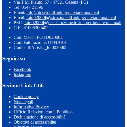
Via T.M. Plauto, 67 - 47521 Cesena (FC)
Tel:
0547 21596
Email:
info@itcserra.it
Link per inviare una mail
Email:
fotd02000l@istruzione.it
Link per inviare una mail
PEC:
fotd02000l@pec.istruzione.it
Link per inviare una mail
C.F.: 81008300402
Cod. Mecc.: FOTD02000L
Cod. Fatturazione: UFNBB8
Codice IPA: istsc_fotd02000l
Seguici su
Facebook
Instagram
Sezione Link Utili
Cookie policy
Note legali
Informativa Privacy
Ufficio Relazioni con il Pubblico
Dichiarazione di accessibilità
Obiettivi di accessibilità