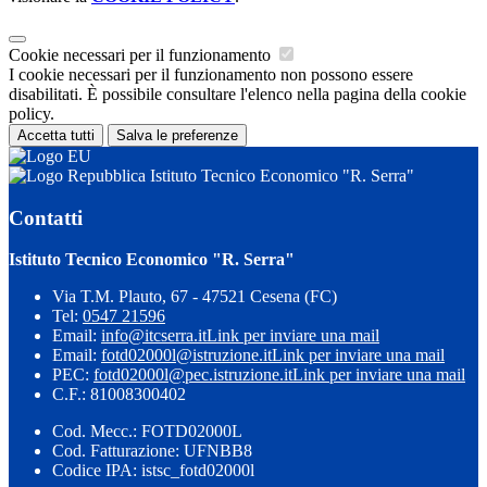
Cookie necessari per il funzionamento
I cookie necessari per il funzionamento non possono essere
disabilitati. È possibile consultare l'elenco nella pagina della cookie
policy.
Accetta tutti
Salva le preferenze
Istituto Tecnico Economico "R. Serra"
Contatti
Istituto Tecnico Economico "R. Serra"
Via T.M. Plauto, 67 - 47521 Cesena (FC)
Tel:
0547 21596
Email:
info@itcserra.it
Link per inviare una mail
Email:
fotd02000l@istruzione.it
Link per inviare una mail
PEC:
fotd02000l@pec.istruzione.it
Link per inviare una mail
C.F.: 81008300402
Cod. Mecc.: FOTD02000L
Cod. Fatturazione: UFNBB8
Codice IPA: istsc_fotd02000l