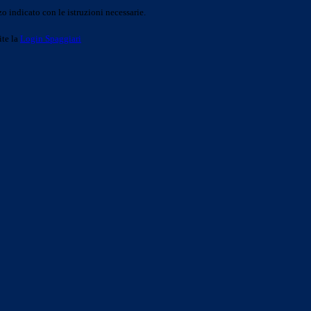
o indicato con le istruzioni necessarie.
ite la
Login Spaggiari