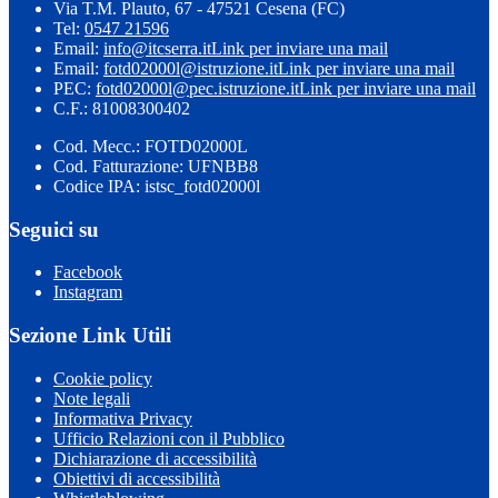
Via T.M. Plauto, 67 - 47521 Cesena (FC)
Tel:
0547 21596
Email:
info@itcserra.it
Link per inviare una mail
Email:
fotd02000l@istruzione.it
Link per inviare una mail
PEC:
fotd02000l@pec.istruzione.it
Link per inviare una mail
C.F.: 81008300402
Cod. Mecc.: FOTD02000L
Cod. Fatturazione: UFNBB8
Codice IPA: istsc_fotd02000l
Seguici su
Facebook
Instagram
Sezione Link Utili
Cookie policy
Note legali
Informativa Privacy
Ufficio Relazioni con il Pubblico
Dichiarazione di accessibilità
Obiettivi di accessibilità