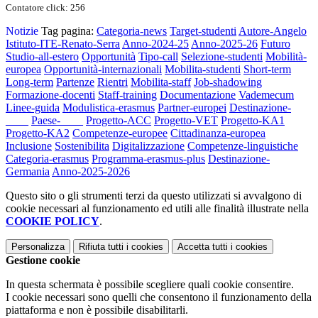
Contatore click: 256
Notizie
Tag pagina:
Categoria-news
Target-studenti
Autore-Angelo
Istituto-ITE-Renato-Serra
Anno-2024-25
Anno-2025-26
Futuro
Studio-all-estero
Opportunità
Tipo-call
Selezione-studenti
Mobilità-
europea
Opportunità-internazionali
Mobilita-studenti
Short-term
Long-term
Partenze
Rientri
Mobilita-staff
Job-shadowing
Formazione-docenti
Staff-training
Documentazione
Vademecum
Linee-guida
Modulistica-erasmus
Partner-europei
Destinazione-
____
Paese-____
Progetto-ACC
Progetto-VET
Progetto-KA1
Progetto-KA2
Competenze-europee
Cittadinanza-europea
Inclusione
Sostenibilita
Digitalizzazione
Competenze-linguistiche
Categoria-erasmus
Programma-erasmus-plus
Destinazione-
Germania
Anno-2025-2026
Questo sito o gli strumenti terzi da questo utilizzati si avvalgono di
cookie necessari al funzionamento ed utili alle finalità illustrate nella
COOKIE POLICY
.
Personalizza
Rifiuta tutti
i cookies
Accetta tutti
i cookies
Gestione cookie
In questa schermata è possibile scegliere quali cookie consentire.
I cookie necessari sono quelli che consentono il funzionamento della
piattaforma e non è possibile disabilitarli.