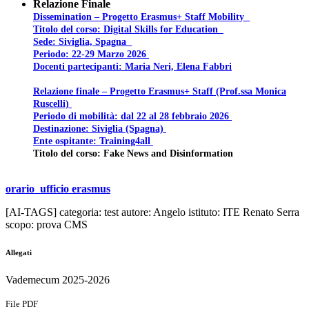
Relazione Finale
Dissemination – Progetto Erasmus+ Staff Mobility
Titolo del corso: Digital Skills for Education
Sede: Siviglia, Spagna
Periodo: 22-29 Marzo 2026
Docenti partecipanti: Maria Neri, Elena Fabbri
Relazione finale – Progetto Erasmus+ Staff (Prof.ssa Monica
Ruscelli)
Periodo di mobilità: dal 22 al 28 febbraio 2026
Destinazione: Siviglia (Spagna)
Ente ospitante: Training4all
Titolo del corso: Fake News and Disinformation
orario ufficio erasmus
[AI‑TAGS] categoria: test autore: Angelo istituto: ITE Renato Serra
scopo: prova CMS
Allegati
Vademecum 2025-2026
File PDF