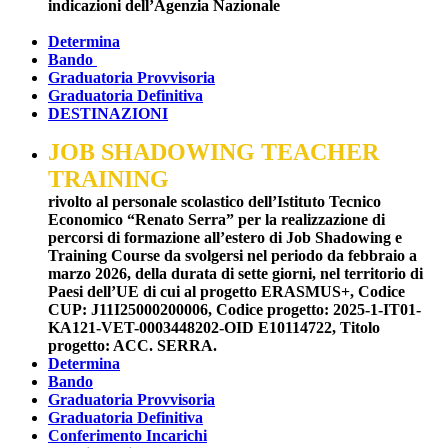
indicazioni dell’Agenzia Nazionale
Determina
Bando
Graduatoria Provvisoria
Graduatoria Definitiva
DESTINAZIONI
JOB SHADOWING TEACHER
TRAINING
rivolto al personale scolastico dell’Istituto Tecnico
Economico “Renato Serra” per la realizzazione di
percorsi di formazione all’estero di Job Shadowing e
Training Course da svolgersi nel periodo da febbraio a
marzo 2026, della durata di sette giorni, nel territorio di
Paesi dell’UE
di cui al progetto ERASMUS+, Codice
CUP: J11I25000200006, Codice progetto: 2025-1-IT01-
KA121-VET-0003448202-OID E10114722, Titolo
progetto: ACC. SERRA.
Determina
Bando
Graduatoria Provvisoria
Graduatoria Definitiva
Conferimento Incarichi