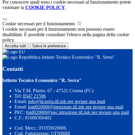
Per conoscere quali sono i cookie necessari al funzionamento potete
visionare la
COOKIE POLICY
.
Cookie necessari per il funzionamento
I cookie necessari per il funzionamento non possono essere
disabilitati. È possibile consultare l'elenco nella pagina della cookie
policy.
Accetta tutti
Salva le preferenze
Istituto Tecnico Economico "R. Serra"
Contatti
Istituto Tecnico Economico "R. Serra"
Via T.M. Plauto, 67 - 47521 Cesena (FC)
Tel:
0547 21596
Email:
info@itcserra.it
Link per inviare una mail
Email:
fotd02000l@istruzione.it
Link per inviare una mail
PEC:
fotd02000l@pec.istruzione.it
Link per inviare una mail
C.F.: 81008300402
Cod. Mecc.: FOTD02000L
Cod. Fatturazione: UFNBB8