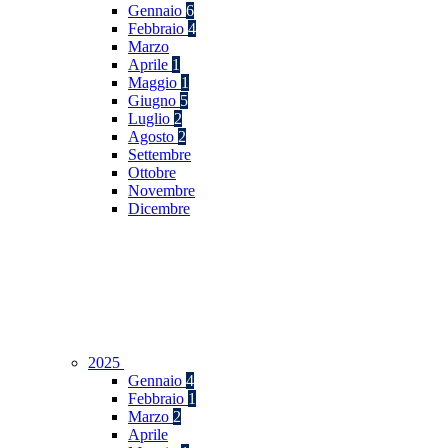
Gennaio
6
Febbraio
4
Marzo
Aprile
1
Maggio
1
Giugno
5
Luglio
2
Agosto
2
Settembre
Ottobre
Novembre
Dicembre
2025
Gennaio
4
Febbraio
1
Marzo
2
Aprile