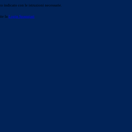
o indicato con le istruzioni necessarie.
ite la
Login Spaggiari