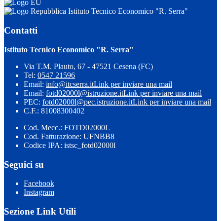
Istituto Tecnico Economico "R. Serra"
Contatti
Istituto Tecnico Economico "R. Serra"
Via T.M. Plauto, 67 - 47521 Cesena (FC)
Tel:
0547 21596
Email:
info@itcserra.it
Link per inviare una mail
Email:
fotd02000l@istruzione.it
Link per inviare una mail
PEC:
fotd02000l@pec.istruzione.it
Link per inviare una mail
C.F.: 81008300402
Cod. Mecc.: FOTD02000L
Cod. Fatturazione: UFNBB8
Codice IPA: istsc_fotd02000l
Seguici su
Facebook
Instagram
Sezione Link Utili