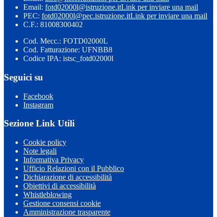
Email:
fotd02000l@istruzione.it
Link per inviare una mail
PEC:
fotd02000l@pec.istruzione.it
Link per inviare una mail
C.F.: 81008300402
Cod. Mecc.: FOTD02000L
Cod. Fatturazione: UFNBB8
Codice IPA: istsc_fotd02000l
Seguici su
Facebook
Instagram
Sezione Link Utili
Cookie policy
Note legali
Informativa Privacy
Ufficio Relazioni con il Pubblico
Dichiarazione di accessibilità
Obiettivi di accessibilità
Whistleblowing
Gestione consensi cookie
Amministrazione trasparente