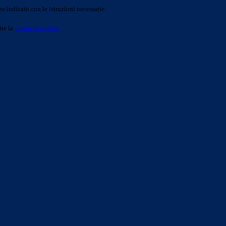
o indicato con le istruzioni necessarie.
ite la
Login Spaggiari