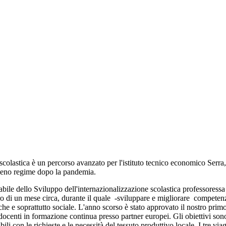
e scolastica è un percorso avanzato per l'istituto tecnico economico Serr
 pieno regime dopo la pandemia.
abile dello Sviluppo dell'internazionalizzazione scolastica professoress
ero di un mese circa, durante il quale -sviluppare e migliorare competenz
he e soprattutto sociale. L'anno scorso è stato approvato il nostro primo 
 docenti in formazione continua presso partner europei. Gli obiettivi so
ili con le richieste e le necessità del tessuto produttivo locale. I tre v