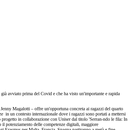
a, già avviato prima del Covid e che ha visto un'importante e rapida
a Jenny Magalotti – offre un'opportuna concreta ai ragazzi del quarto
e in un contesto internazionale dove i ragazzi sono portati a mettersi
progetto in collaborazione con Uniser dal titolo 'Serran-ndo le fila: In
no il potenziamento delle competenze digitali, maggiore
iaggi Erasmus per Malta, Francia, Spagna partiranno a metà e fine