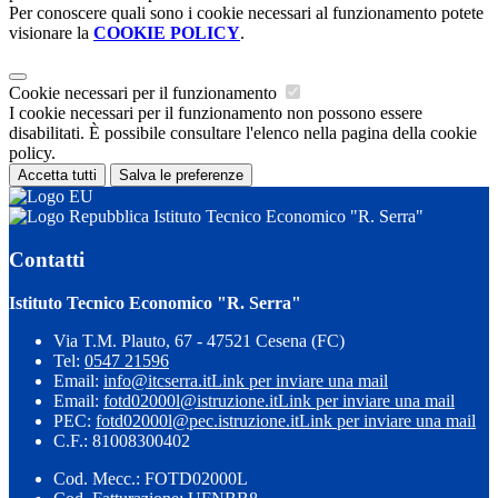
Per conoscere quali sono i cookie necessari al funzionamento potete
visionare la
COOKIE POLICY
.
Cookie necessari per il funzionamento
I cookie necessari per il funzionamento non possono essere
disabilitati. È possibile consultare l'elenco nella pagina della cookie
policy.
Accetta tutti
Salva le preferenze
Istituto Tecnico Economico "R. Serra"
Contatti
Istituto Tecnico Economico "R. Serra"
Via T.M. Plauto, 67 - 47521 Cesena (FC)
Tel:
0547 21596
Email:
info@itcserra.it
Link per inviare una mail
Email:
fotd02000l@istruzione.it
Link per inviare una mail
PEC:
fotd02000l@pec.istruzione.it
Link per inviare una mail
C.F.: 81008300402
Cod. Mecc.: FOTD02000L