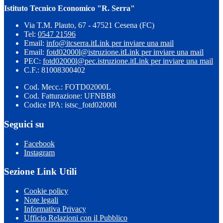
Istituto Tecnico Economico "R. Serra"
Via T.M. Plauto, 67 - 47521 Cesena (FC)
Tel:
0547 21596
Email:
info@itcserra.it
Link per inviare una mail
Email:
fotd02000l@istruzione.it
Link per inviare una mail
PEC:
fotd02000l@pec.istruzione.it
Link per inviare una mail
C.F.: 81008300402
Cod. Mecc.: FOTD02000L
Cod. Fatturazione: UFNBB8
Codice IPA: istsc_fotd02000l
Seguici su
Facebook
Instagram
Sezione Link Utili
Cookie policy
Note legali
Informativa Privacy
Ufficio Relazioni con il Pubblico