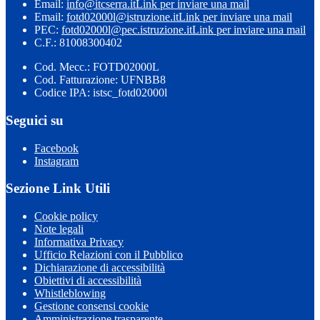
Email:
info@itcserra.it
Link per inviare una mail
Email:
fotd02000l@istruzione.it
Link per inviare una mail
PEC:
fotd02000l@pec.istruzione.it
Link per inviare una mail
C.F.: 81008300402
Cod. Mecc.: FOTD02000L
Cod. Fatturazione: UFNBB8
Codice IPA: istsc_fotd02000l
Seguici su
Facebook
Instagram
Sezione Link Utili
Cookie policy
Note legali
Informativa Privacy
Ufficio Relazioni con il Pubblico
Dichiarazione di accessibilità
Obiettivi di accessibilità
Whistleblowing
Gestione consensi cookie
Amministrazione trasparente