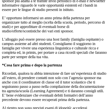
sponsor più adatta a te tramite invio periodico di e-mail e newsletter
informative riguardo le varie opportunità esistenti ed i bandi in
essere per le lingue di studio presenti in istituto.
E’ opportuno informarsi un anno prima della partenza per
organizzare tutto al meglio (scelta della scuola, periodo, percorso di
studi) e per approfittare di eventuali borse di
studio/offerte/scontistiche dei vari enti sponsor.
L’alloggio può essere presso una host family (famiglia ospitante) o
campus assieme ad altri studenti. Consigliamo il soggiorno in
famiglia per vivere una esperienza linguistica e culturale ricca e
completa ed, in primis, per portare a casa ricordi speciali che faranno
parte per sempre della tua vita.
*Cosa fare prima e dopo la partenza
Ricordati, qualora tu abbia intenzione di fare un’esperienza di studio
all’estero, di prendere contatti non solo con l’agenzia sponsor ma
anche con il coordinatore di classe ed il tutor scolastico che ti
seguiranno passo a passo nella compilazione della documentazione
tra agenzia/scuola (Learning Agreement) e ti daranno consigli utili.
E’ bene evidenziare che eventuali debiti formativi dell’anno
precedente devono essere recuperati prima della partenza.
Al rientro non sono previsti esami di idoneità: accederai