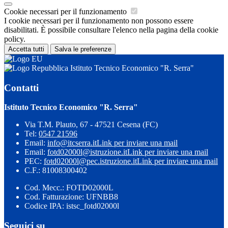
Cookie necessari per il funzionamento
I cookie necessari per il funzionamento non possono essere
disabilitati. È possibile consultare l'elenco nella pagina della cookie
policy.
Accetta tutti
Salva le preferenze
Istituto Tecnico Economico "R. Serra"
Contatti
Istituto Tecnico Economico "R. Serra"
Via T.M. Plauto, 67 - 47521 Cesena (FC)
Tel:
0547 21596
Email:
info@itcserra.it
Link per inviare una mail
Email:
fotd02000l@istruzione.it
Link per inviare una mail
PEC:
fotd02000l@pec.istruzione.it
Link per inviare una mail
C.F.: 81008300402
Cod. Mecc.: FOTD02000L
Cod. Fatturazione: UFNBB8
Codice IPA: istsc_fotd02000l
Seguici su