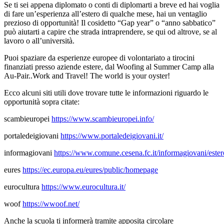
Se ti sei appena diplomato o conti di diplomarti a breve ed hai voglia
di fare un’esperienza all’estero di qualche mese, hai un ventaglio
prezioso di opportunità! Il cosidetto “Gap year” o “anno sabbatico”
può aiutarti a capire che strada intraprendere, se qui od altrove, se al
lavoro o all’università.
Puoi spaziare da esperienze europee di volontariato a tirocini
finanziati presso aziende estere, dal Woofing al Summer Camp alla
Au-Pair..Work and Travel!
The world is your oyster!
Ecco alcuni siti utili dove trovare tutte le informazioni riguardo le
opportunità sopra citate:
scambieuropei
https://www.scambieuropei.info/
portaledeigiovani
https://www.portaledeigiovani.it/
informagiovani
https://www.comune.cesena.fc.it/informagiovani/ester
eures
https://ec.europa.eu/eures/public/homepage
eurocultura
https://www.eurocultura.it/
woof
https://wwoof.net/
Anche la scuola ti informerà tramite apposita circolare