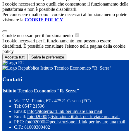
I cookie necessari sono quelli che consentono il funzionamento della
piattaforma e non è possibile disabilitarli.
Per conoscere quali sono i cookie necessari al funzionamento potete
visionare la
COOKIE POLICY
.
Cookie necessari per il funzionamento
I cookie necessari per il funzionamento non possono essere
disabilitati. È possibile consultare l'elenco nella pagina della cookie
policy.
Accetta tutti
Salva le preferenze
Istituto Tecnico Economico "R. Serra"
Contatti
Istituto Tecnico Economico "R. Serra"
Via T.M. Plauto, 67 - 47521 Cesena (FC)
Tel:
0547 21596
Email:
info@itcserra.it
Link per inviare una mail
Email:
fotd02000l@istruzione.it
Link per inviare una mail
PEC:
fotd02000l@pec.istruzione.it
Link per inviare una mail
C.F.: 81008300402