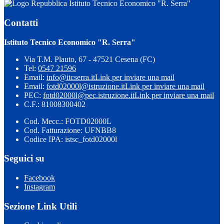
Istituto Tecnico Economico "R. Serra"
Contatti
Istituto Tecnico Economico "R. Serra"
Via T.M. Plauto, 67 - 47521 Cesena (FC)
Tel:
0547 21596
Email:
info@itcserra.it
Link per inviare una mail
Email:
fotd02000l@istruzione.it
Link per inviare una mail
PEC:
fotd02000l@pec.istruzione.it
Link per inviare una mail
C.F.: 81008300402
Cod. Mecc.: FOTD02000L
Cod. Fatturazione: UFNBB8
Codice IPA: istsc_fotd02000l
Seguici su
Facebook
Instagram
Sezione Link Utili