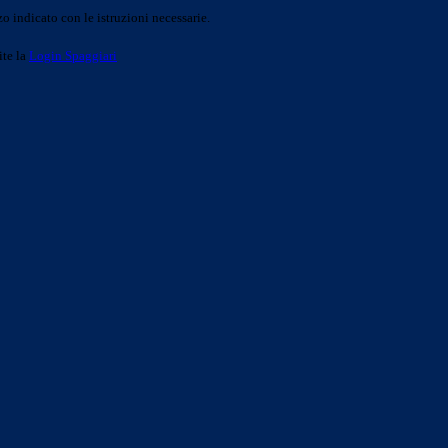
o indicato con le istruzioni necessarie.
ite la
Login Spaggiari