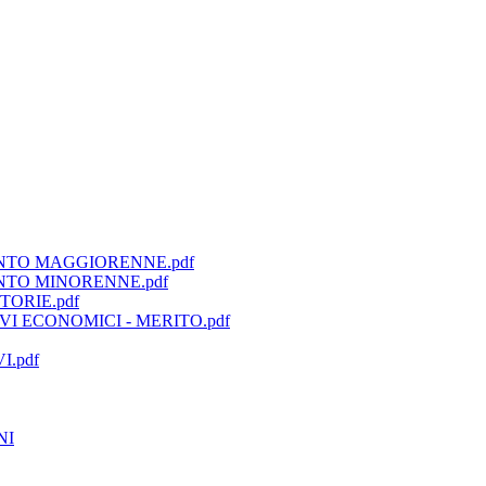
TO MAGGIORENNE.pdf
TO MINORENNE.pdf
ORIE.pdf
 ECONOMICI - MERITO.pdf
.pdf
NI