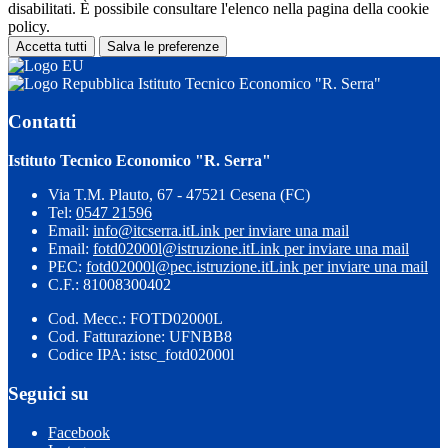
disabilitati. È possibile consultare l'elenco nella pagina della cookie
policy.
Accetta tutti
Salva le preferenze
Istituto Tecnico Economico "R. Serra"
Contatti
Istituto Tecnico Economico "R. Serra"
Via T.M. Plauto, 67 - 47521 Cesena (FC)
Tel:
0547 21596
Email:
info@itcserra.it
Link per inviare una mail
Email:
fotd02000l@istruzione.it
Link per inviare una mail
PEC:
fotd02000l@pec.istruzione.it
Link per inviare una mail
C.F.: 81008300402
Cod. Mecc.: FOTD02000L
Cod. Fatturazione: UFNBB8
Codice IPA: istsc_fotd02000l
Seguici su
Facebook