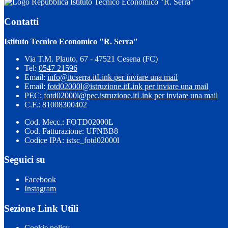
Istituto Tecnico Economico "R. Serra"
Contatti
Istituto Tecnico Economico "R. Serra"
Via T.M. Plauto, 67 - 47521 Cesena (FC)
Tel:
0547 21596
Email:
info@itcserra.it
Link per inviare una mail
Email:
fotd02000l@istruzione.it
Link per inviare una mail
PEC:
fotd02000l@pec.istruzione.it
Link per inviare una mail
C.F.: 81008300402
Cod. Mecc.: FOTD02000L
Cod. Fatturazione: UFNBB8
Codice IPA: istsc_fotd02000l
Seguici su
Facebook
Instagram
Sezione Link Utili
Cookie policy