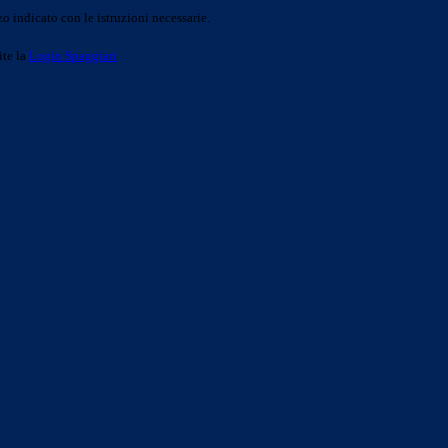
o indicato con le istruzioni necessarie.
ite la
Login Spaggiari