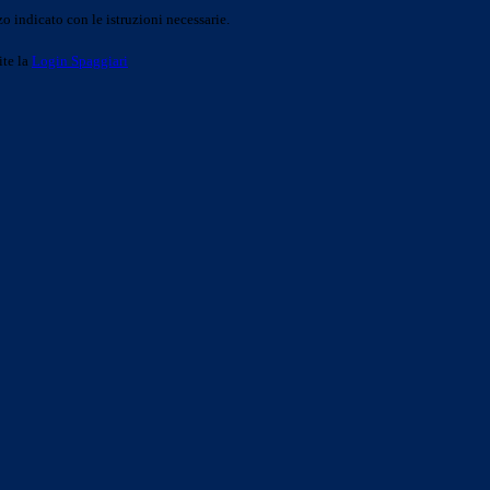
o indicato con le istruzioni necessarie.
ite la
Login Spaggiari