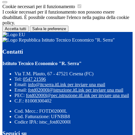
Cookie necessari per il funzionamento
I cookie necessari per il funzionamento non possono essere
disabilitati. È possibile consultare l'elenco nella pagina della cookie
policy.
Accetta tutti
Salva le preferenze
Istituto Tecnico Economico "R. Serra"
Contatti
Istituto Tecnico Economico "R. Serra"
Via T.M. Plauto, 67 - 47521 Cesena (FC)
Tel:
0547 21596
Email:
info@itcserra.it
Link per inviare una mail
Email:
fotd02000l@istruzione.it
Link per inviare una mail
PEC:
fotd02000l@pec.istruzione.it
Link per inviare una mail
C.F.: 81008300402
Cod. Mecc.: FOTD02000L
Cod. Fatturazione: UFNBB8
Codice IPA: istsc_fotd02000l
Seguici su