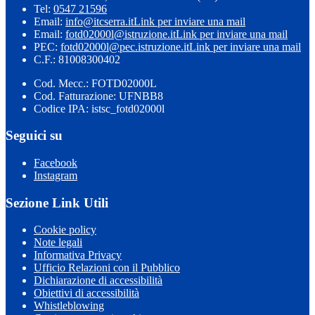
Tel:
0547 21596
Email:
info@itcserra.it
Link per inviare una mail
Email:
fotd02000l@istruzione.it
Link per inviare una mail
PEC:
fotd02000l@pec.istruzione.it
Link per inviare una mail
C.F.: 81008300402
Cod. Mecc.: FOTD02000L
Cod. Fatturazione: UFNBB8
Codice IPA: istsc_fotd02000l
Seguici su
Facebook
Instagram
Sezione Link Utili
Cookie policy
Note legali
Informativa Privacy
Ufficio Relazioni con il Pubblico
Dichiarazione di accessibilità
Obiettivi di accessibilità
Whistleblowing