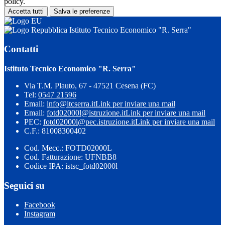
policy.
Accetta tutti
Salva le preferenze
Istituto Tecnico Economico "R. Serra"
Contatti
Istituto Tecnico Economico "R. Serra"
Via T.M. Plauto, 67 - 47521 Cesena (FC)
Tel:
0547 21596
Email:
info@itcserra.it
Link per inviare una mail
Email:
fotd02000l@istruzione.it
Link per inviare una mail
PEC:
fotd02000l@pec.istruzione.it
Link per inviare una mail
C.F.: 81008300402
Cod. Mecc.: FOTD02000L
Cod. Fatturazione: UFNBB8
Codice IPA: istsc_fotd02000l
Seguici su
Facebook
Instagram