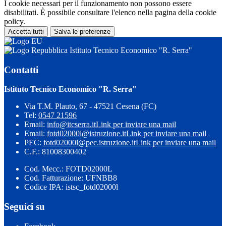
I cookie necessari per il funzionamento non possono essere
disabilitati. È possibile consultare l'elenco nella pagina della cookie
policy.
Accetta tutti
Salva le preferenze
Istituto Tecnico Economico "R. Serra"
Contatti
Istituto Tecnico Economico "R. Serra"
Via T.M. Plauto, 67 - 47521 Cesena (FC)
Tel:
0547 21596
Email:
info@itcserra.it
Link per inviare una mail
Email:
fotd02000l@istruzione.it
Link per inviare una mail
PEC:
fotd02000l@pec.istruzione.it
Link per inviare una mail
C.F.: 81008300402
Cod. Mecc.: FOTD02000L
Cod. Fatturazione: UFNBB8
Codice IPA: istsc_fotd02000l
Seguici su