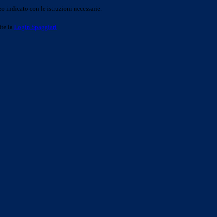
o indicato con le istruzioni necessarie.
ite la
Login Spaggiari