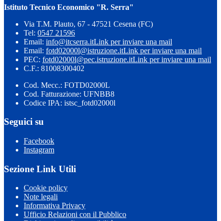
Istituto Tecnico Economico "R. Serra"
Via T.M. Plauto, 67 - 47521 Cesena (FC)
Tel:
0547 21596
Email:
info@itcserra.it
Link per inviare una mail
Email:
fotd02000l@istruzione.it
Link per inviare una mail
PEC:
fotd02000l@pec.istruzione.it
Link per inviare una mail
C.F.: 81008300402
Cod. Mecc.: FOTD02000L
Cod. Fatturazione: UFNBB8
Codice IPA: istsc_fotd02000l
Seguici su
Facebook
Instagram
Sezione Link Utili
Cookie policy
Note legali
Informativa Privacy
Ufficio Relazioni con il Pubblico