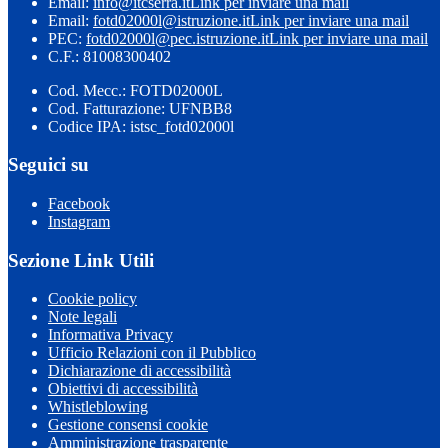
Email:
info@itcserra.it
Link per inviare una mail
Email:
fotd02000l@istruzione.it
Link per inviare una mail
PEC:
fotd02000l@pec.istruzione.it
Link per inviare una mail
C.F.: 81008300402
Cod. Mecc.: FOTD02000L
Cod. Fatturazione: UFNBB8
Codice IPA: istsc_fotd02000l
Seguici su
Facebook
Instagram
Sezione Link Utili
Cookie policy
Note legali
Informativa Privacy
Ufficio Relazioni con il Pubblico
Dichiarazione di accessibilità
Obiettivi di accessibilità
Whistleblowing
Gestione consensi cookie
Amministrazione trasparente