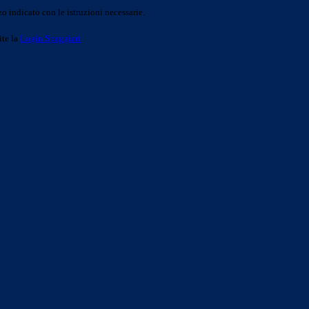
o indicato con le istruzioni necessarie.
ite la
Login Spaggiari