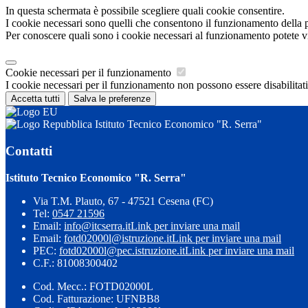
In questa schermata è possibile scegliere quali cookie consentire.
I cookie necessari sono quelli che consentono il funzionamento della pi
Per conoscere quali sono i cookie necessari al funzionamento potete v
Cookie necessari per il funzionamento
I cookie necessari per il funzionamento non possono essere disabilitati.
Accetta tutti
Salva le preferenze
Istituto Tecnico Economico "R. Serra"
Contatti
Istituto Tecnico Economico "R. Serra"
Via T.M. Plauto, 67 - 47521 Cesena (FC)
Tel:
0547 21596
Email:
info@itcserra.it
Link per inviare una mail
Email:
fotd02000l@istruzione.it
Link per inviare una mail
PEC:
fotd02000l@pec.istruzione.it
Link per inviare una mail
C.F.: 81008300402
Cod. Mecc.: FOTD02000L
Cod. Fatturazione: UFNBB8