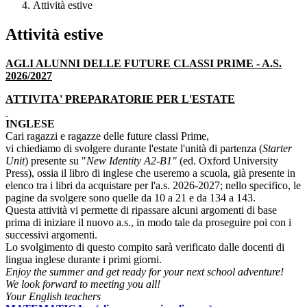
Attività estive
Attività estive
AGLI ALUNNI DELLE FUTURE CLASSI PRIME - A.S.
2026/2027
ATTIVITA' PREPARATORIE PER L'ESTATE
INGLESE
Cari
ragazzi e ragazze delle future classi Prime,
vi chiediamo di svolgere durante l'estate l'unità di partenza
(
Starter
Unit
) presente su "
New Identity A2-B1"
(ed. Oxford University
Press), ossia il libro di inglese che useremo a scuola, già presente in
elenco tra i libri da acquistare per l'a.s. 2026-2027;
nello specifico,
le
pagine da svolgere sono quelle
da 10 a 21 e da 134 a 143.
Questa attività vi permette di ripassare alcuni argomenti di base
prima di iniziare il nuovo a.s., in modo tale da proseguire poi con i
successivi argomenti.
Lo svolgimento di questo compito sarà verificato dalle docenti di
lingua inglese durante i primi giorni.
Enjoy the summer and get ready for your next school adventure!
We look forward to meeting you all!
Your English teachers