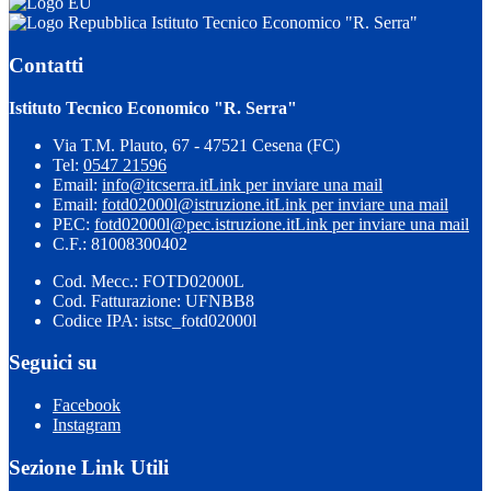
Istituto Tecnico Economico "R. Serra"
Contatti
Istituto Tecnico Economico "R. Serra"
Via T.M. Plauto, 67 - 47521 Cesena (FC)
Tel:
0547 21596
Email:
info@itcserra.it
Link per inviare una mail
Email:
fotd02000l@istruzione.it
Link per inviare una mail
PEC:
fotd02000l@pec.istruzione.it
Link per inviare una mail
C.F.: 81008300402
Cod. Mecc.: FOTD02000L
Cod. Fatturazione: UFNBB8
Codice IPA: istsc_fotd02000l
Seguici su
Facebook
Instagram
Sezione Link Utili