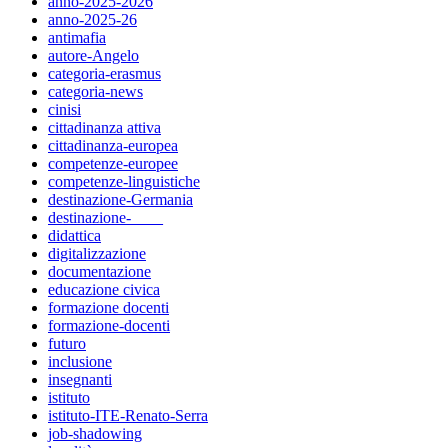
anno-2025-2026
anno-2025-26
antimafia
autore-Angelo
categoria-erasmus
categoria-news
cinisi
cittadinanza attiva
cittadinanza-europea
competenze-europee
competenze-linguistiche
destinazione-Germania
destinazione-____
didattica
digitalizzazione
documentazione
educazione civica
formazione docenti
formazione-docenti
futuro
inclusione
insegnanti
istituto
istituto-ITE-Renato-Serra
job-shadowing