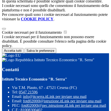
In questa schermata è possibile scegliere quali cookie consentire.
I cookie necessari sono quelli che consentono il funzionamento della
piattaforma e non è possibile disabilitarli.
Per conoscere quali sono i cookie necessari al funzionamento potete
visionare la
COOKIE POLICY
.
Cookie necessari per il funzionamento
I cookie necessari per il funzionamento non possono essere
disabilitati. È possibile consultare l'elenco nella pagina della cookie
policy.
Accetta tutti
Salva le preferenze
Istituto Tecnico Economico "R. Serra"
Contatti
Istituto Tecnico Economico "R. Serra"
Via T.M. Plauto, 67 - 47521 Cesena (FC)
Tel:
0547 21596
Email:
info@itcserra.it
Link per inviare una mail
Email:
fotd02000l@istruzione.it
Link per inviare una mail
PEC:
fotd02000l@pec.istruzione.it
Link per inviare una mail
C.F.: 81008300402