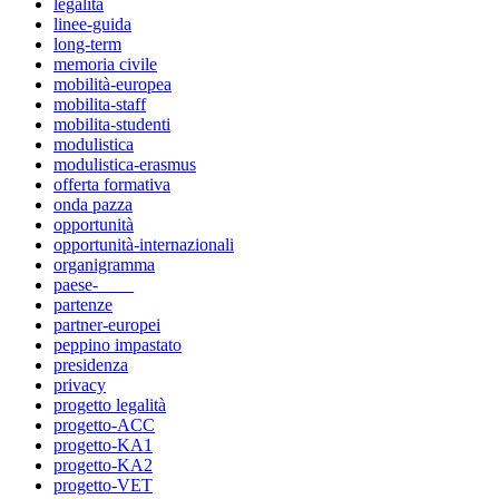
legalità
linee-guida
long-term
memoria civile
mobilità-europea
mobilita-staff
mobilita-studenti
modulistica
modulistica-erasmus
offerta formativa
onda pazza
opportunità
opportunità-internazionali
organigramma
paese-____
partenze
partner-europei
peppino impastato
presidenza
privacy
progetto legalità
progetto-ACC
progetto-KA1
progetto-KA2
progetto-VET