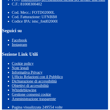
C.F.: 81008300402
Cod. Mecc.: FOTD02000L
Cod. Fatturazione: UFNBB8
Codice IPA: istsc_fotd02000l
Seguici su
Facebook
Instagram
Sezione Link Utili
Cookie policy
Note legali
Informativa Privacy
Ufficio Relazioni con il Pubblico
Dichiarazione di accessibilità
Obiettivi di accessibilità
Whistleblowing
Gestione consensi cookie
Amministrazione trasparente
Pagina visualizzata
249554
volte