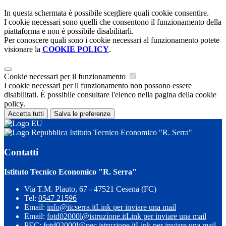
In questa schermata è possibile scegliere quali cookie consentire.
I cookie necessari sono quelli che consentono il funzionamento della
piattaforma e non è possibile disabilitarli.
Per conoscere quali sono i cookie necessari al funzionamento potete
visionare la
COOKIE POLICY
.
Cookie necessari per il funzionamento
I cookie necessari per il funzionamento non possono essere
disabilitati. È possibile consultare l'elenco nella pagina della cookie
policy.
Accetta tutti
Salva le preferenze
Istituto Tecnico Economico "R. Serra"
Contatti
Istituto Tecnico Economico "R. Serra"
Via T.M. Plauto, 67 - 47521 Cesena (FC)
Tel:
0547 21596
Email:
info@itcserra.it
Link per inviare una mail
Email:
fotd02000l@istruzione.it
Link per inviare una mail
PEC:
fotd02000l@pec.istruzione.it
Link per inviare una mail