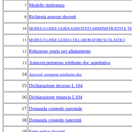
Modello timbratura
7
Richiesta assenze docenti
8
10
MODULO LINEE GUIDA ASSISTENTI AMMINISTRATIVI E TE
11
MODULO LINEE GUIDA COLLABORATORI SCOLASTICI
Riduzione orario per allattamento
12
Autocert.permesso retribuito doc aspettativa
13
14
Autocert. permesso retribuito doc
15
Dichiarazione decesso L 104
16
Dichiarazione rinuncia L104
17
Domanda congedo parentale
18
Domanda congedo paternità
19
Ferie estive docenti