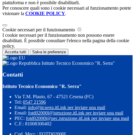
piattaforma e non è possibile disabilitarli.
Per conoscere quali sono i cookie necessari al funzionamento potete
visionare la
COOKIE POLICY
.
Cookie necessari per il funzionamento
I cookie necessari per il funzionamento non possono essere
disabilitati. È possibile consultare l'elenco nella pagina della cookie
policy.
Accetta tutti
Salva le preferenze
Istituto Tecnico Economico "R. Serra"
Contatti
Istituto Tecnico Economico "R. Serra"
Via T.M. Plauto, 67 - 47521 Cesena (FC)
Tel:
0547 21596
Email:
info@itcserra.it
Link per inviare una mail
Email:
fotd02000l@istruzione.it
Link per inviare una mail
PEC:
fotd02000l@pec.istruzione.it
Link per inviare una mail
C.F.: 81008300402
Cod. Mecc.: FOTD02000L