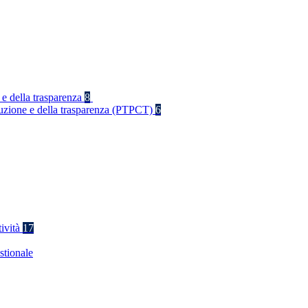
 e della trasparenza
8
rruzione e della trasparenza (PTPCT)
6
tività
17
stionale