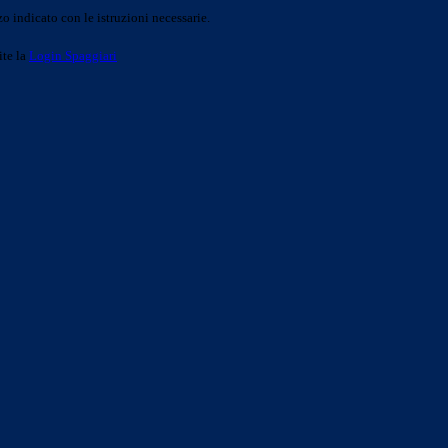
o indicato con le istruzioni necessarie.
ite la
Login Spaggiari