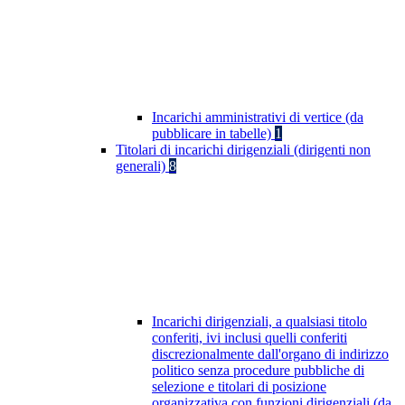
Incarichi amministrativi di vertice (da
pubblicare in tabelle)
1
Titolari di incarichi dirigenziali (dirigenti non
generali)
8
Incarichi dirigenziali, a qualsiasi titolo
conferiti, ivi inclusi quelli conferiti
discrezionalmente dall'organo di indirizzo
politico senza procedure pubbliche di
selezione e titolari di posizione
organizzativa con funzioni dirigenziali (da