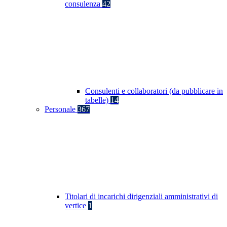
consulenza
42
Consulenti e collaboratori (da pubblicare in
tabelle)
14
Personale
367
Titolari di incarichi dirigenziali amministrativi di
vertice
1