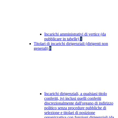
Incarichi amministrativi di vertice (da
pubblicare in tabelle)
1
Titolari di incarichi dirigenziali (dirigenti non
generali)
8
Incarichi dirigenziali, a qualsiasi titolo
conferiti, ivi inclusi quelli conferiti
discrezionalmente dall'organo di indirizzo
politico senza procedure pubbliche di
selezione e titolari di posizione
organizzativa con funzioni dirigenziali (da