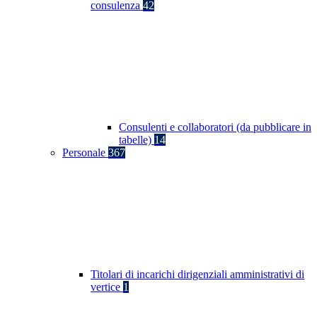
consulenza
42
Consulenti e collaboratori (da pubblicare in
tabelle)
14
Personale
367
Titolari di incarichi dirigenziali amministrativi di
vertice
1