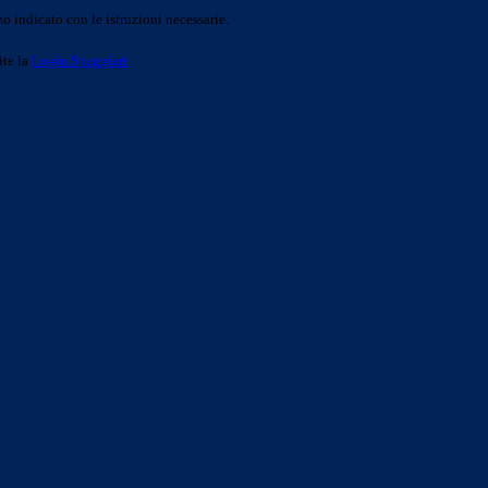
o indicato con le istruzioni necessarie.
ite la
Login Spaggiari