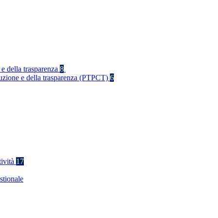
 e della trasparenza
8
rruzione e della trasparenza (PTPCT)
6
tività
17
stionale