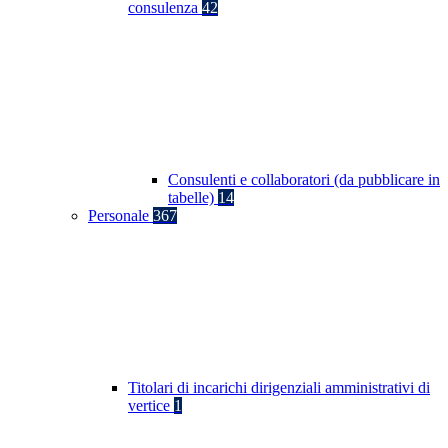
consulenza
42
Consulenti e collaboratori (da pubblicare in
tabelle)
14
Personale
367
Titolari di incarichi dirigenziali amministrativi di
vertice
1