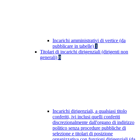
Incarichi amministrativi di vertice (da
pubblicare in tabelle)
1
Titolari di incarichi dirigenziali (dirigenti non
generali)
8
Incarichi dirigenziali, a qualsiasi titolo
conferiti, ivi inclusi quelli conferiti
discrezionalmente dall'organo di indirizzo
politico senza procedure pubbliche di
selezione e titolari di posizione
organizzativa con funzioni dirigenziali (da