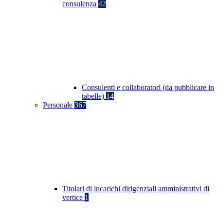
consulenza
42
Consulenti e collaboratori (da pubblicare in
tabelle)
14
Personale
367
Titolari di incarichi dirigenziali amministrativi di
vertice
1