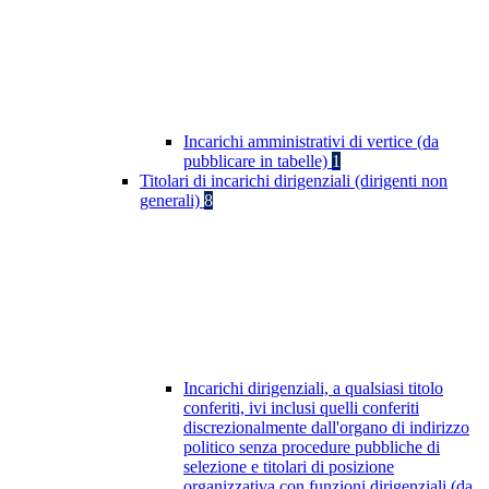
Incarichi amministrativi di vertice (da
pubblicare in tabelle)
1
Titolari di incarichi dirigenziali (dirigenti non
generali)
8
Incarichi dirigenziali, a qualsiasi titolo
conferiti, ivi inclusi quelli conferiti
discrezionalmente dall'organo di indirizzo
politico senza procedure pubbliche di
selezione e titolari di posizione
organizzativa con funzioni dirigenziali (da