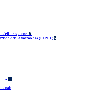
 e della trasparenza
8
rruzione e della trasparenza (PTPCT)
6
tività
17
stionale