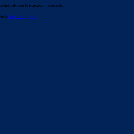
o indicato con le istruzioni necessarie.
ite la
Login Spaggiari