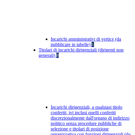
Incarichi amministrativi di vertice (da
pubblicare in tabelle)
1
Titolari di incarichi dirigenziali (dirigenti non
generali)
8
Incarichi dirigenziali, a qualsiasi titolo
conferiti, ivi inclusi quelli conferiti
discrezionalmente dall'organo di indirizzo
politico senza procedure pubbliche di
selezione e titolari di posizione
organizzativa con funzioni dirigenziali (da