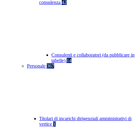
consulenza
42
Consulenti e collaboratori (da pubblicare in
tabelle)
14
Personale
367
Titolari di incarichi dirigenziali amministrativi di
vertice
1