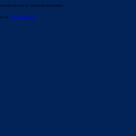
o indicato con le istruzioni necessarie.
ite la
Login Spaggiari