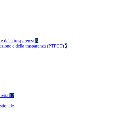
 e della trasparenza
8
rruzione e della trasparenza (PTPCT)
6
tività
17
stionale