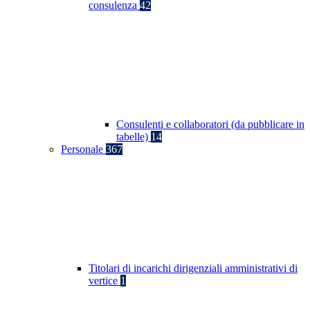
consulenza
42
Consulenti e collaboratori (da pubblicare in
tabelle)
14
Personale
367
Titolari di incarichi dirigenziali amministrativi di
vertice
1