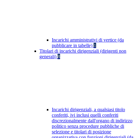
Incarichi amministrativi di vertice (da
pubblicare in tabelle)
1
Titolari di incarichi dirigenziali (dirigenti non
generali)
8
Incarichi dirigenziali, a qualsiasi titolo
conferiti, ivi inclusi quelli conferiti
discrezionalmente dall'organo di indirizzo
politico senza procedure pubbliche di
selezione e titolari di posizione
organizzativa con funzioni dirigenziali (da