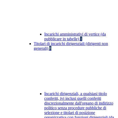
Incarichi amministrativi di vertice (da
pubblicare in tabelle)
1
Titolari di incarichi dirigenziali (dirigenti non
generali)
8
Incarichi dirigenziali, a qualsiasi titolo
conferiti, ivi inclusi quelli conferiti
discrezionalmente dall'organo di indirizzo
politico senza procedure pubbliche di
selezione e titolari di posizione
organizzativa con funzioni dirigenziali (da