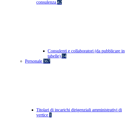
consulenza
42
Consulenti e collaboratori (da pubblicare in
tabelle)
14
Personale
367
Titolari di incarichi dirigenziali amministrativi di
vertice
1