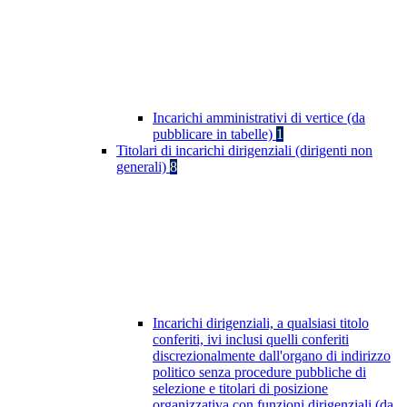
Incarichi amministrativi di vertice (da
pubblicare in tabelle)
1
Titolari di incarichi dirigenziali (dirigenti non
generali)
8
Incarichi dirigenziali, a qualsiasi titolo
conferiti, ivi inclusi quelli conferiti
discrezionalmente dall'organo di indirizzo
politico senza procedure pubbliche di
selezione e titolari di posizione
organizzativa con funzioni dirigenziali (da