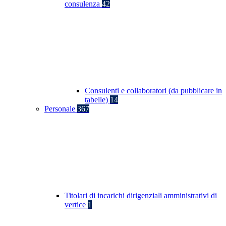
consulenza
42
Consulenti e collaboratori (da pubblicare in
tabelle)
14
Personale
367
Titolari di incarichi dirigenziali amministrativi di
vertice
1