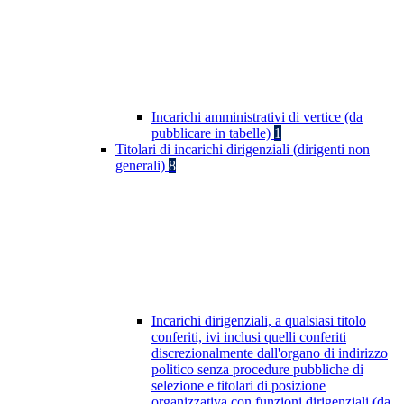
Incarichi amministrativi di vertice (da
pubblicare in tabelle)
1
Titolari di incarichi dirigenziali (dirigenti non
generali)
8
Incarichi dirigenziali, a qualsiasi titolo
conferiti, ivi inclusi quelli conferiti
discrezionalmente dall'organo di indirizzo
politico senza procedure pubbliche di
selezione e titolari di posizione
organizzativa con funzioni dirigenziali (da