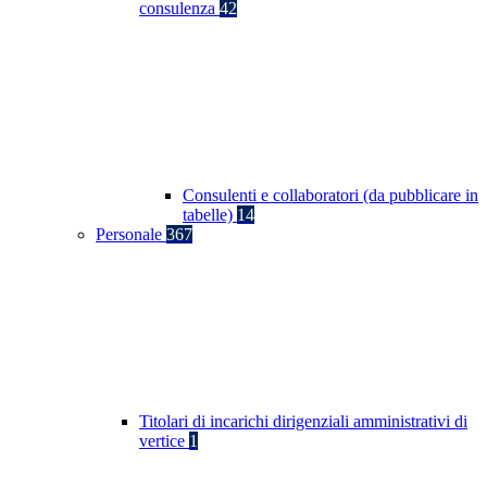
consulenza
42
Consulenti e collaboratori (da pubblicare in
tabelle)
14
Personale
367
Titolari di incarichi dirigenziali amministrativi di
vertice
1