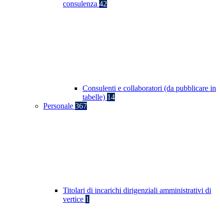
consulenza
42
Consulenti e collaboratori (da pubblicare in
tabelle)
14
Personale
367
Titolari di incarichi dirigenziali amministrativi di
vertice
1