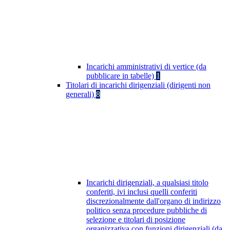
Incarichi amministrativi di vertice (da
pubblicare in tabelle)
1
Titolari di incarichi dirigenziali (dirigenti non
generali)
8
Incarichi dirigenziali, a qualsiasi titolo
conferiti, ivi inclusi quelli conferiti
discrezionalmente dall'organo di indirizzo
politico senza procedure pubbliche di
selezione e titolari di posizione
organizzativa con funzioni dirigenziali (da