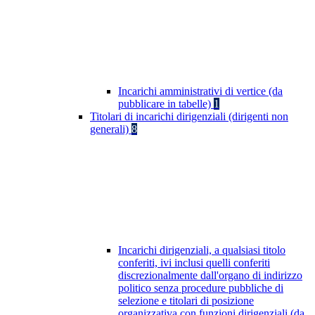
Incarichi amministrativi di vertice (da
pubblicare in tabelle)
1
Titolari di incarichi dirigenziali (dirigenti non
generali)
8
Incarichi dirigenziali, a qualsiasi titolo
conferiti, ivi inclusi quelli conferiti
discrezionalmente dall'organo di indirizzo
politico senza procedure pubbliche di
selezione e titolari di posizione
organizzativa con funzioni dirigenziali (da