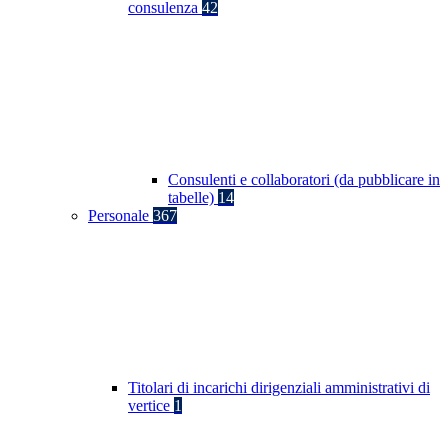
consulenza
42
Consulenti e collaboratori (da pubblicare in
tabelle)
14
Personale
367
Titolari di incarichi dirigenziali amministrativi di
vertice
1