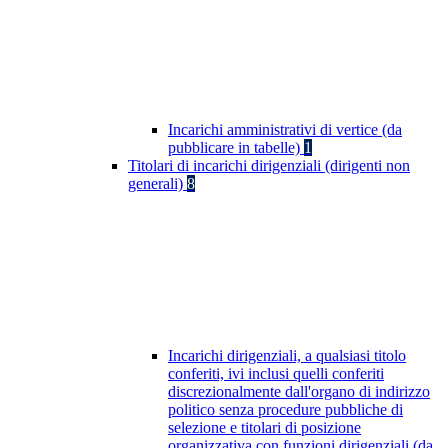
Incarichi amministrativi di vertice (da
pubblicare in tabelle)
1
Titolari di incarichi dirigenziali (dirigenti non
generali)
8
Incarichi dirigenziali, a qualsiasi titolo
conferiti, ivi inclusi quelli conferiti
discrezionalmente dall'organo di indirizzo
politico senza procedure pubbliche di
selezione e titolari di posizione
organizzativa con funzioni dirigenziali (da