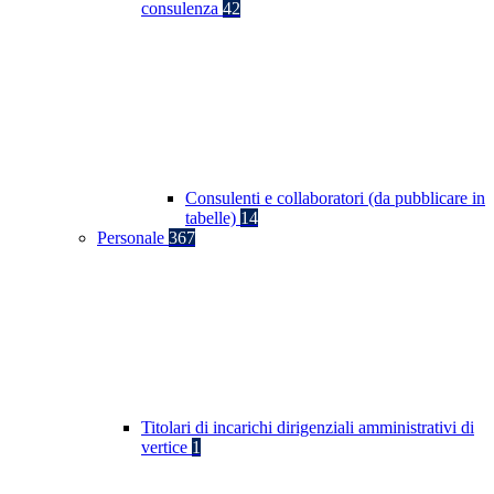
consulenza
42
Consulenti e collaboratori (da pubblicare in
tabelle)
14
Personale
367
Titolari di incarichi dirigenziali amministrativi di
vertice
1