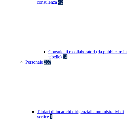
consulenza
42
Consulenti e collaboratori (da pubblicare in
tabelle)
14
Personale
367
Titolari di incarichi dirigenziali amministrativi di
vertice
1