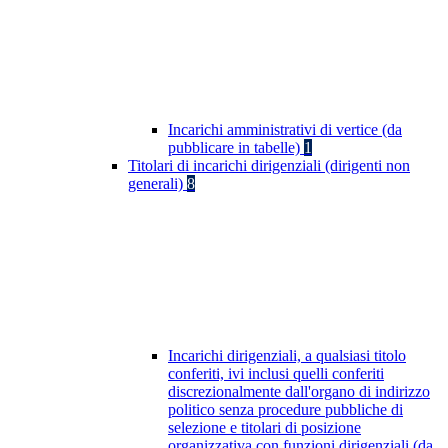
Incarichi amministrativi di vertice (da
pubblicare in tabelle)
1
Titolari di incarichi dirigenziali (dirigenti non
generali)
8
Incarichi dirigenziali, a qualsiasi titolo
conferiti, ivi inclusi quelli conferiti
discrezionalmente dall'organo di indirizzo
politico senza procedure pubbliche di
selezione e titolari di posizione
organizzativa con funzioni dirigenziali (da