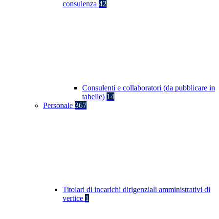
consulenza
42
Consulenti e collaboratori (da pubblicare in
tabelle)
14
Personale
367
Titolari di incarichi dirigenziali amministrativi di
vertice
1