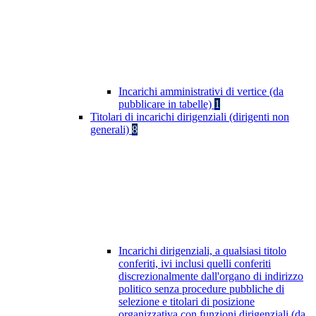
Incarichi amministrativi di vertice (da
pubblicare in tabelle)
1
Titolari di incarichi dirigenziali (dirigenti non
generali)
8
Incarichi dirigenziali, a qualsiasi titolo
conferiti, ivi inclusi quelli conferiti
discrezionalmente dall'organo di indirizzo
politico senza procedure pubbliche di
selezione e titolari di posizione
organizzativa con funzioni dirigenziali (da